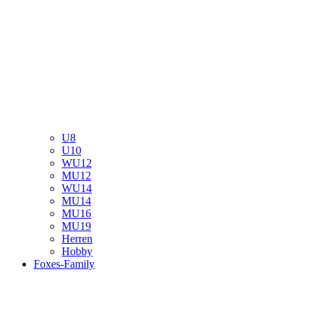
U8
U10
WU12
MU12
WU14
MU14
MU16
MU19
Herren
Hobby
Foxes-Family