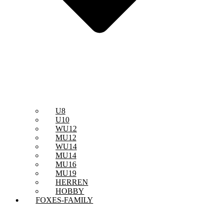
U8
U10
WU12
MU12
WU14
MU14
MU16
MU19
HERREN
HOBBY
FOXES-FAMILY