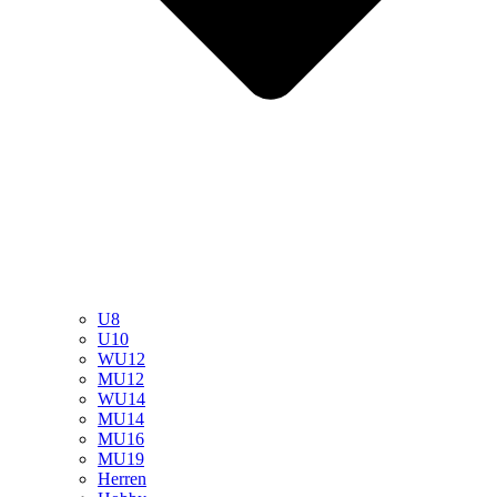
U8
U10
WU12
MU12
WU14
MU14
MU16
MU19
Herren