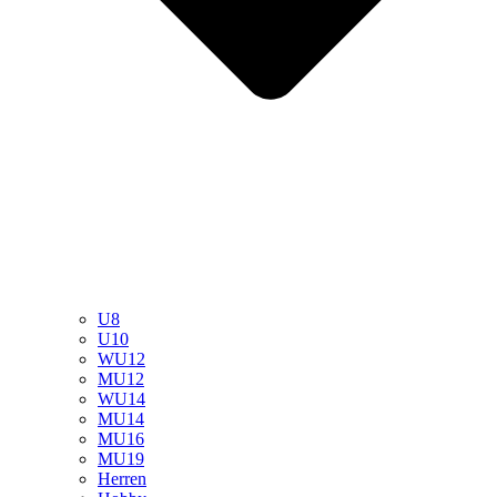
U8
U10
WU12
MU12
WU14
MU14
MU16
MU19
Herren