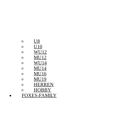
U8
U10
WU12
MU12
WU14
MU14
MU16
MU19
HERREN
HOBBY
FOXES-FAMILY