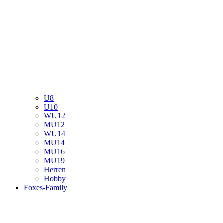
U8
U10
WU12
MU12
WU14
MU14
MU16
MU19
Herren
Hobby
Foxes-Family