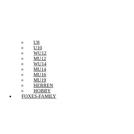
U8
U10
WU12
MU12
WU14
MU14
MU16
MU19
HERREN
HOBBY
FOXES-FAMILY