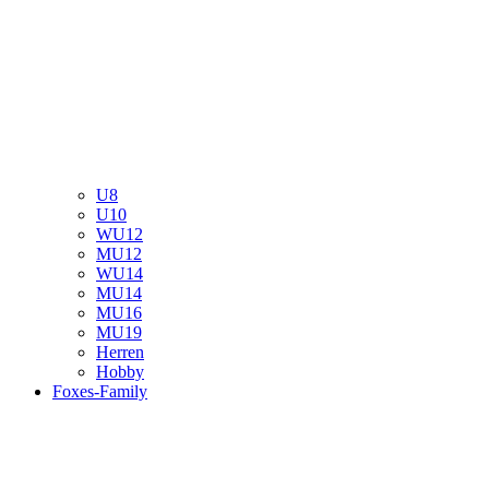
U8
U10
WU12
MU12
WU14
MU14
MU16
MU19
Herren
Hobby
Foxes-Family