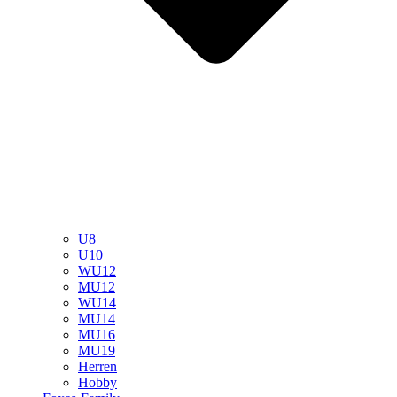
U8
U10
WU12
MU12
WU14
MU14
MU16
MU19
Herren
Hobby