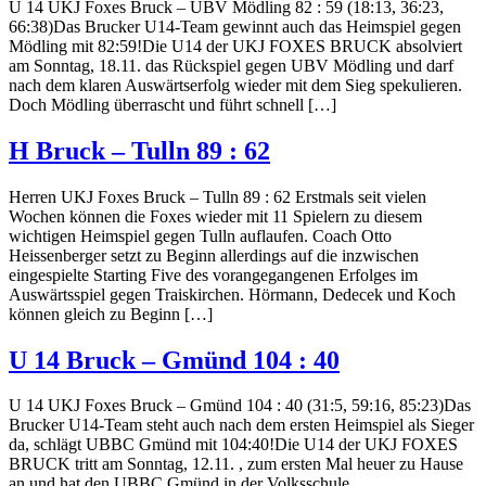
U 14 UKJ Foxes Bruck – UBV Mödling 82 : 59 (18:13, 36:23,
66:38)Das Brucker U14-Team gewinnt auch das Heimspiel gegen
Mödling mit 82:59!Die U14 der UKJ FOXES BRUCK absolviert
am Sonntag, 18.11. das Rückspiel gegen UBV Mödling und darf
nach dem klaren Auswärtserfolg wieder mit dem Sieg spekulieren.
Doch Mödling überrascht und führt schnell […]
H Bruck – Tulln 89 : 62
Herren UKJ Foxes Bruck – Tulln 89 : 62 Erstmals seit vielen
Wochen können die Foxes wieder mit 11 Spielern zu diesem
wichtigen Heimspiel gegen Tulln auflaufen. Coach Otto
Heissenberger setzt zu Beginn allerdings auf die inzwischen
eingespielte Starting Five des vorangegangenen Erfolges im
Auswärtsspiel gegen Traiskirchen. Hörmann, Dedecek und Koch
können gleich zu Beginn […]
U 14 Bruck – Gmünd 104 : 40
U 14 UKJ Foxes Bruck – Gmünd 104 : 40 (31:5, 59:16, 85:23)Das
Brucker U14-Team steht auch nach dem ersten Heimspiel als Sieger
da, schlägt UBBC Gmünd mit 104:40!Die U14 der UKJ FOXES
BRUCK tritt am Sonntag, 12.11. , zum ersten Mal heuer zu Hause
an und hat den UBBC Gmünd in der Volksschule