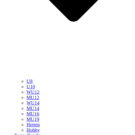
U8
U10
WU12
MU12
WU14
MU14
MU16
MU19
Herren
Hobby