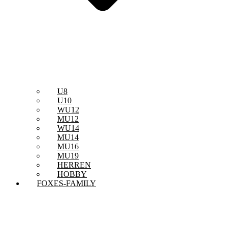
U8
U10
WU12
MU12
WU14
MU14
MU16
MU19
HERREN
HOBBY
FOXES-FAMILY