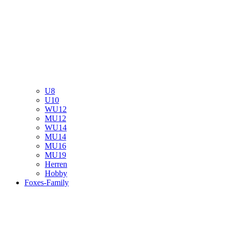
U8
U10
WU12
MU12
WU14
MU14
MU16
MU19
Herren
Hobby
Foxes-Family