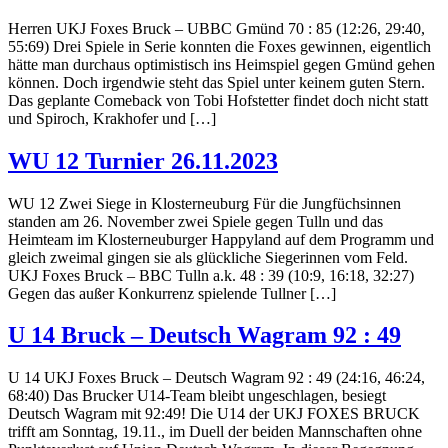
Herren UKJ Foxes Bruck – UBBC Gmünd 70 : 85 (12:26, 29:40,
55:69) Drei Spiele in Serie konnten die Foxes gewinnen, eigentlich
hätte man durchaus optimistisch ins Heimspiel gegen Gmünd gehen
können. Doch irgendwie steht das Spiel unter keinem guten Stern.
Das geplante Comeback von Tobi Hofstetter findet doch nicht statt
und Spiroch, Krakhofer und […]
WU 12 Turnier 26.11.2023
WU 12 Zwei Siege in Klosterneuburg Für die Jungfüchsinnen
standen am 26. November zwei Spiele gegen Tulln und das
Heimteam im Klosterneuburger Happyland auf dem Programm und
gleich zweimal gingen sie als glückliche Siegerinnen vom Feld.
UKJ Foxes Bruck – BBC Tulln a.k. 48 : 39 (10:9, 16:18, 32:27)
Gegen das außer Konkurrenz spielende Tullner […]
U 14 Bruck – Deutsch Wagram 92 : 49
U 14 UKJ Foxes Bruck – Deutsch Wagram 92 : 49 (24:16, 46:24,
68:40) Das Brucker U14-Team bleibt ungeschlagen, besiegt
Deutsch Wagram mit 92:49! Die U14 der UKJ FOXES BRUCK
trifft am Sonntag, 19.11., im Duell der beiden Mannschaften ohne